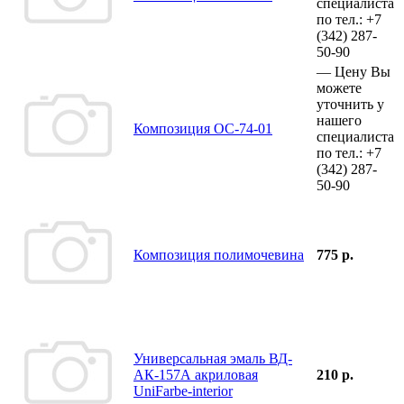
специалиста
по тел.:
+7
(342)
287-
50-90
—
Цену Вы
можете
уточнить у
нашего
Композиция ОС-74-01
специалиста
по тел.:
+7
(342)
287-
50-90
Композиция полимочевина
775 р.
Универсальная эмаль ВД-
АК-157А акриловая
210 р.
UniFarbe-interior