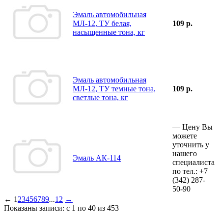
Эмаль автомобильная
МЛ-12, ТУ белая,
109 р.
насыщенные тона, кг
Эмаль автомобильная
МЛ-12, ТУ темные тона,
109 р.
светлые тона, кг
—
Цену Вы
можете
уточнить у
нашего
Эмаль АК-114
специалиста
по тел.:
+7
(342)
287-
50-90
←
1
2
3
4
5
6
7
8
9
...
12
→
Показаны записи: с 1 по 40 из 453