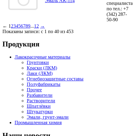
Эмаль АК-114
специалиста
по тел.:
+7
(342)
287-
50-90
←
1
2
3
4
5
6
7
8
9
...
12
→
Показаны записи: с 1 по 40 из 453
Продукция
Лакокрасочные материалы
Грунтовки
Краски (ЛКМ)
Лаки (ЛКМ)
Огнебиозащитные составы
Полуфабрикаты
Прочее
Разбавители
Растворители
Шпатлёвки
Штукатурки
Эмали, грунт-эмали
Промышленная химия
Наши новости