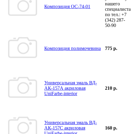
нашего
Композиция ОС-74-01
специалиста
по тел.:
+7
(342)
287-
50-90
Композиция полимочевина
775 р.
Универсальная эмаль ВД-
АК-157А акриловая
210 р.
UniFarbe-interior
Универсальная эмаль ВД-
АК-157С акриловая
160 р.
UniFarbe-interior