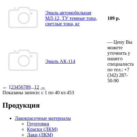
Эмаль автомобильная
МЛ-12, ТУ темные тона,
109 р.
светлые тона, кг
—
Цену Вы
можете
уточнить у
нашего
Эмаль АК-114
специалиста
по тел.:
+7
(342)
287-
50-90
←
1
2
3
4
5
6
7
8
9
...
12
→
Показаны записи: с 1 по 40 из 453
Продукция
Лакокрасочные материалы
Грунтовки
Краски (ЛКМ)
Лаки (ЛКМ)