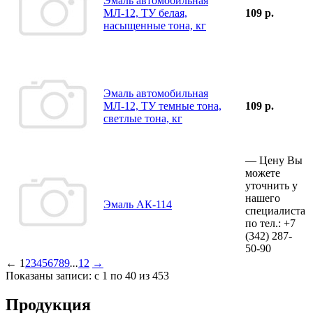
Эмаль автомобильная
МЛ-12, ТУ белая,
109 р.
насыщенные тона, кг
Эмаль автомобильная
МЛ-12, ТУ темные тона,
109 р.
светлые тона, кг
—
Цену Вы
можете
уточнить у
нашего
Эмаль АК-114
специалиста
по тел.:
+7
(342)
287-
50-90
←
1
2
3
4
5
6
7
8
9
...
12
→
Показаны записи: с 1 по 40 из 453
Продукция