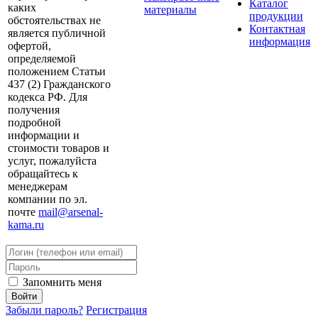
Каталог
каких
материалы
продукции
обстоятельствах не
Контактная
является публичной
информация
офертой,
определяемой
положением Статьи
437 (2) Гражданского
кодекса РФ. Для
получения
подробной
информации и
стоимости товаров и
услуг, пожалуйста
обращайтесь к
менеджерам
компании по эл.
почте
mail@arsenal-
kama.ru
Запомнить меня
Забыли пароль?
Регистрация