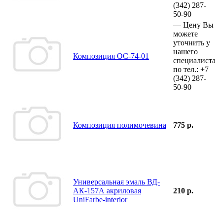
(342)
287-
50-90
—
Цену Вы
можете
уточнить у
нашего
Композиция ОС-74-01
специалиста
по тел.:
+7
(342)
287-
50-90
Композиция полимочевина
775 р.
Универсальная эмаль ВД-
АК-157А акриловая
210 р.
UniFarbe-interior