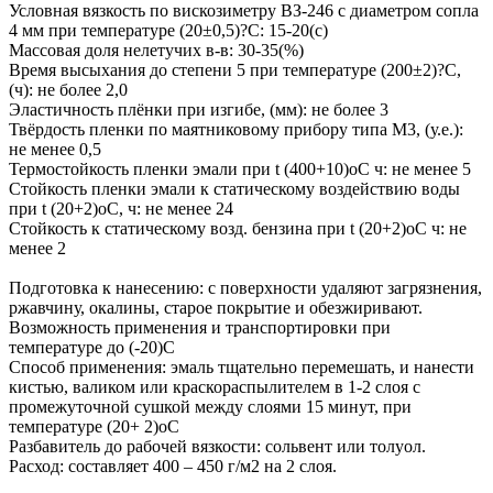
Условная вязкость по вискозиметру ВЗ-246 с диаметром сопла
4 мм при температуре (20±0,5)?С: 15-20(с)
Массовая доля нелетучих в-в: 30-35(%)
Время высыхания до степени 5 при температуре (200±2)?С,
(ч): не более 2,0
Эластичность плёнки при изгибе, (мм): не более 3
Твёрдость пленки по маятниковому прибору типа М3, (у.е.):
не менее 0,5
Термостойкость пленки эмали при t (400+10)оС ч: не менее 5
Стойкость пленки эмали к статическому воздействию воды
при t (20+2)оС, ч: не менее 24
Стойкость к статическому возд. бензина при t (20+2)оС ч: не
менее 2
Подготовка к нанесению: с поверхности удаляют загрязнения,
ржавчину, окалины, старое покрытие и обезжиривают.
Возможность применения и транспортировки при
температуре до (-20)С
Способ применения: эмаль тщательно перемешать, и нанести
кистью, валиком или краскораспылителем в 1-2 слоя с
промежуточной сушкой между слоями 15 минут, при
температуре (20+ 2)оС
Разбавитель до рабочей вязкости: сольвент или толуол.
Расход: составляет 400 – 450 г/м2 на 2 слоя.