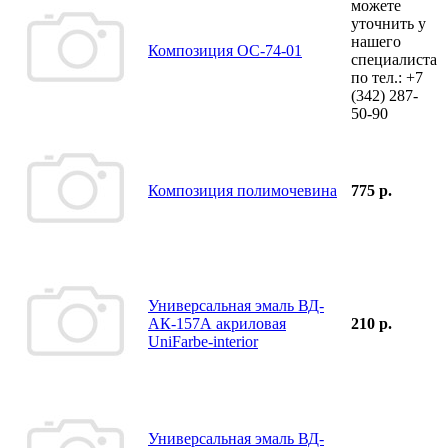
можете
уточнить у
нашего
Композиция ОС-74-01
специалиста
по тел.:
+7
(342)
287-
50-90
Композиция полимочевина
775 р.
Универсальная эмаль ВД-
АК-157А акриловая
210 р.
UniFarbe-interior
Универсальная эмаль ВД-