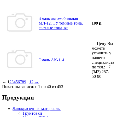
Эмаль автомобильная
МЛ-12, ТУ темные тона,
109 р.
светлые тона, кг
—
Цену Вы
можете
уточнить у
нашего
Эмаль АК-114
специалиста
по тел.:
+7
(342)
287-
50-90
←
1
2
3
4
5
6
7
8
9
...
12
→
Показаны записи: с 1 по 40 из 453
Продукция
Лакокрасочные материалы
Грунтовки