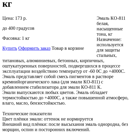
кг
Цена:
173 р.
Эмаль КО-811
белая,
до 400 градусов
насыщенные
тона, кг
Фасовка:
1 кг
Назначение:
используется
Купить
Оформить заказ
Товар в корзине
для защиты
стальных,
титановых, алюминиевых, бетонных, кирпичных,
оштукатуренных поверхностей, подвергшихся в процессе
эксплуатации воздействию температур от -60 0С до +4000С.
Эмаль представляет собой смесь пигментов в растворе
кремнийорганического лака (для эмали КО-811) с
добавлением стабилизатора для эмали КО-811 К.
Эмали выпускаются любых цветов. Эмаль обладает
термостойкостью до +4000С, а также повышенной атмосферо,
влаго, масло, бензостойкостью.
Технические показатели
Цвет плёнки эмали: оттенок не нормируется
Внешний вид плёнки: после высыхания эмаль однородна, без
морщин, оспин и посторонних включений.