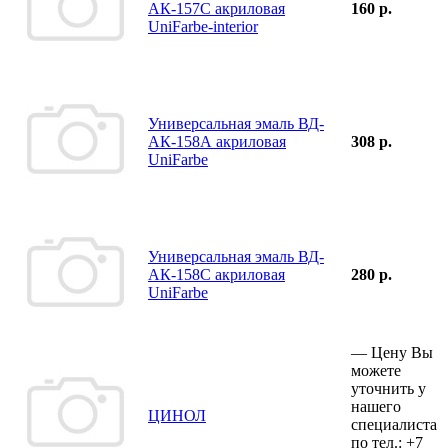
АК-157С акриловая
160 р.
UniFarbe-interior
Универсальная эмаль ВД-
АК-158А акриловая
308 р.
UniFarbe
Универсальная эмаль ВД-
АК-158С акриловая
280 р.
UniFarbe
—
Цену Вы
можете
уточнить у
нашего
ЦИНОЛ
специалиста
по тел.:
+7