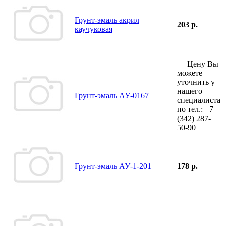
Грунт-эмаль акрил
203 р.
каучуковая
—
Цену Вы
можете
уточнить у
нашего
Грунт-эмаль АУ-0167
специалиста
по тел.:
+7
(342)
287-
50-90
Грунт-эмаль АУ-1-201
178 р.