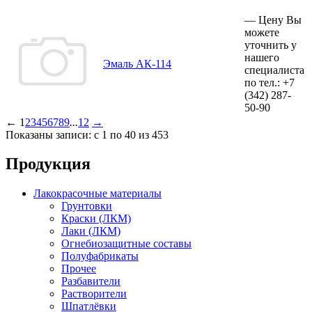
—
Цену Вы
можете
уточнить у
нашего
Эмаль АК-114
специалиста
по тел.:
+7
(342)
287-
50-90
←
1
2
3
4
5
6
7
8
9
...
12
→
Показаны записи: с 1 по 40 из 453
Продукция
Лакокрасочные материалы
Грунтовки
Краски (ЛКМ)
Лаки (ЛКМ)
Огнебиозащитные составы
Полуфабрикаты
Прочее
Разбавители
Растворители
Шпатлёвки