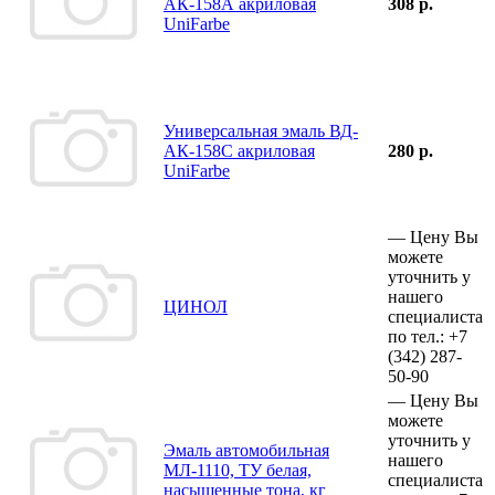
АК-158А акриловая
308 р.
UniFarbe
Универсальная эмаль ВД-
АК-158С акриловая
280 р.
UniFarbe
—
Цену Вы
можете
уточнить у
нашего
ЦИНОЛ
специалиста
по тел.:
+7
(342)
287-
50-90
—
Цену Вы
можете
уточнить у
Эмаль автомобильная
нашего
МЛ-1110, ТУ белая,
специалиста
насыщенные тона, кг