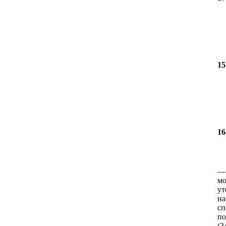
15
16
мо
ут
на
сп
по
(3