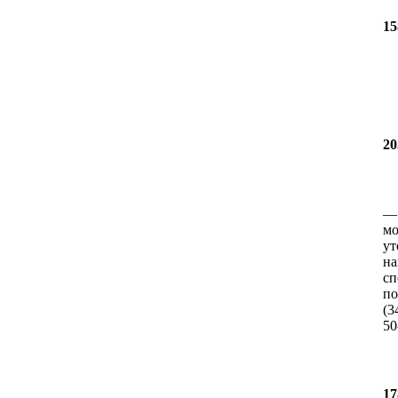
15
20
мо
ут
на
сп
по
(3
50
17