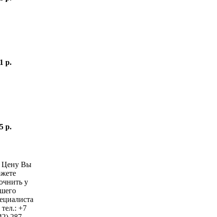
1 р.
5 р.
—
Цену Вы
жете
очнить у
шего
ециалиста
 тел.:
+7
42)
287-