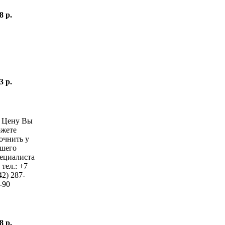
8 р.
3 р.
—
Цену Вы
жете
очнить у
шего
ециалиста
 тел.:
+7
42)
287-
-90
8 р.