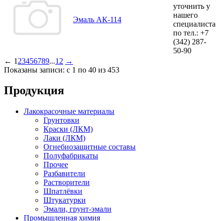
уточнить у
нашего
Эмаль АК-114
специалиста
по тел.:
+7
(342)
287-
50-90
←
1
2
3
4
5
6
7
8
9
...
12
→
Показаны записи: с 1 по 40 из 453
Продукция
Лакокрасочные материалы
Грунтовки
Краски (ЛКМ)
Лаки (ЛКМ)
Огнебиозащитные составы
Полуфабрикаты
Прочее
Разбавители
Растворители
Шпатлёвки
Штукатурки
Эмали, грунт-эмали
Промышленная химия