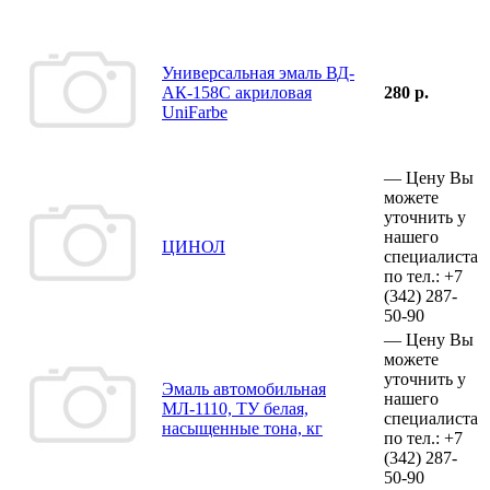
Универсальная эмаль ВД-
АК-158С акриловая
280 р.
UniFarbe
—
Цену Вы
можете
уточнить у
нашего
ЦИНОЛ
специалиста
по тел.:
+7
(342)
287-
50-90
—
Цену Вы
можете
уточнить у
Эмаль автомобильная
нашего
МЛ-1110, ТУ белая,
специалиста
насыщенные тона, кг
по тел.:
+7
(342)
287-
50-90