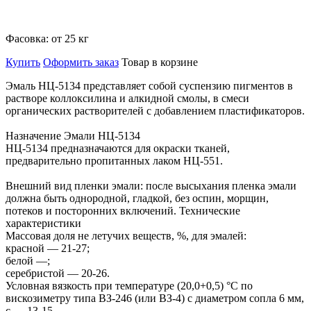
Фасовка:
от 25 кг
Купить
Оформить заказ
Товар в корзине
Эмаль НЦ-5134 представляет собой суспензию пигментов в
растворе коллоксилина и алкидной смолы, в смеси
органических растворителей с добавлением пластификаторов.
Назначение Эмали НЦ-5134
НЦ-5134 предназначаются для окраски тканей,
предварительно пропитанных лаком НЦ-551.
Внешний вид пленки эмали: после высыхания пленка эмали
должна быть однородной, гладкой, без оспин, морщин,
потеков и посторонних включений. Технические
характеристики
Массовая доля не летучих веществ, %, для эмалей:
красной — 21-27;
белой —;
серебристой — 20-26.
Условная вязкость при температуре (20,0+0,5) °С по
вискозиметру типа ВЗ-246 (или ВЗ-4) с диаметром сопла 6 мм,
с — 13-15.