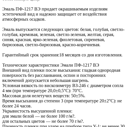
Эмаль ПФ-1217 ВЭ придает окрашиваемым изделиям
эстетичекий вид и надежно защищает от воздействия
атмосферных осадков.
Эмаль выпускается следующих цветов: белая, голубая, светло-
голубая, кремовая, зеленая, светло-зеленая, желтая, серая,
синяя, красная, ярко-зеленая, фиолетовая, сиреневая,
бирюзовая, светло-бирюзовая, красно-коричневая.
Гарантийный срок хранения:18 месяцев со дня изготовления.
Технические характеристики Эмали ПФ-1217 ВЭ
Внешний вид пленки после высыхания: гладкая однородная
поверхность без расслаивания, оспин и посторонних
включений допускается небольшая шагрень.
Условная вязкость по вискозиметру ВЗ-246 с диаметром сопла
4 мм (при температуре 20,0±0,5°С): 70°C.
Массовая доля нелетучих веществ: 50±5%.
Время высыхания до степени 3 (при температуре 20±2°С): не
более 24 часов.
Укрывистость высушенной пленки:
для эмали белой — не более 100 г/м?.
для остальных цветов — не более 70 г/м?.
Прочность пленки при ударе на приборе типа У-1: не менее 30