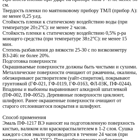
см.
Твердость пленки по маятниковому прибору ТМЛ (прибор А):
не менее 0,25 у.ед.
Стойкость пленки к статическому воздействию воды (при
температуре 20±2°С): не менее 2 часов.
Стойкость пленки к статическому воздействию 0,5% р-ра
моющего средства (при температуре 38±2°С): не менее 15
мин.
Степень разбавления до вязкости 25-30 с по визкозиметру
ВЗ-246: не более 20%.
Подготовка поверхности
Окрашиваемые поверхности должны быть чистыми и сухими.
Металлические поверхности очищают от ржавчины, окалины,
обезжиривают растворителем (уайт-спиритом), покрывают
грунтовкой (ГФ-021, ГФ-0119, ГФ-0163, ФЛ-03К, ПФ-0244).
Впадины и выбоины выравнивают алкидной шпатлевкой
(ПФ-002, ПФ-0052). Деревянные поверхности циклюют,
шлифуют. Ранее окрашенные поверхности очищают от
старого отслоившегося покрытия и шлифуют.
Способ применения
Эмаль ПФ-1217 ВЭ наносят на подготовленную поверхность
кистью, валиком или краскораспылителем в 1-2 слоя. Сушка
каждого слоя эмали производится в течение 24 часов (при
температуре +18-22°С). При необходимости разбавляют