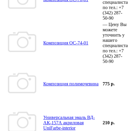
специалиста
по тел.:
+7
(342)
287-
50-90
—
Цену Вы
можете
уточнить у
нашего
Композиция ОС-74-01
специалиста
по тел.:
+7
(342)
287-
50-90
Композиция полимочевина
775 р.
Универсальная эмаль ВД-
АК-157А акриловая
210 р.
UniFarbe-interior