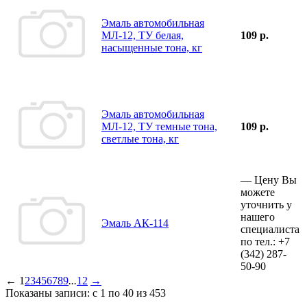
Эмаль автомобильная
МЛ-12, ТУ белая,
109 р.
насыщенные тона, кг
Эмаль автомобильная
МЛ-12, ТУ темные тона,
109 р.
светлые тона, кг
—
Цену Вы
можете
уточнить у
нашего
Эмаль АК-114
специалиста
по тел.:
+7
(342)
287-
50-90
←
1
2
3
4
5
6
7
8
9
...
12
→
Показаны записи: с 1 по 40 из 453