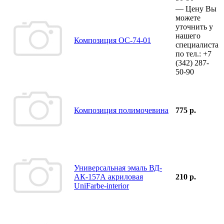
—
Цену Вы
можете
уточнить у
нашего
Композиция ОС-74-01
специалиста
по тел.:
+7
(342)
287-
50-90
Композиция полимочевина
775 р.
Универсальная эмаль ВД-
АК-157А акриловая
210 р.
UniFarbe-interior