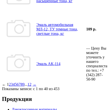
насыщенные тона, кг
Эмаль автомобильная
МЛ-12, ТУ темные тона,
109 р.
светлые тона, кг
—
Цену Вы
можете
уточнить у
нашего
Эмаль АК-114
специалиста
по тел.:
+7
(342)
287-
50-90
←
1
2
3
4
5
6
7
8
9
...
12
→
Показаны записи: с 1 по 40 из 453
Продукция
Лакокрасочные материалы