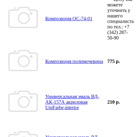
можете
уточнить у
нашего
Композиция ОС-74-01
специалиста
по тел.:
+7
(342)
287-
50-90
Композиция полимочевина
775 р.
Универсальная эмаль ВД-
АК-157А акриловая
210 р.
UniFarbe-interior