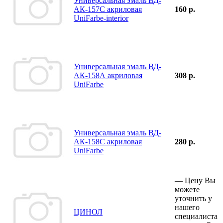
Универсальная эмаль ВД-
АК-157С акриловая
160 р.
UniFarbe-interior
Универсальная эмаль ВД-
АК-158А акриловая
308 р.
UniFarbe
Универсальная эмаль ВД-
АК-158С акриловая
280 р.
UniFarbe
—
Цену Вы
можете
уточнить у
нашего
ЦИНОЛ
специалиста