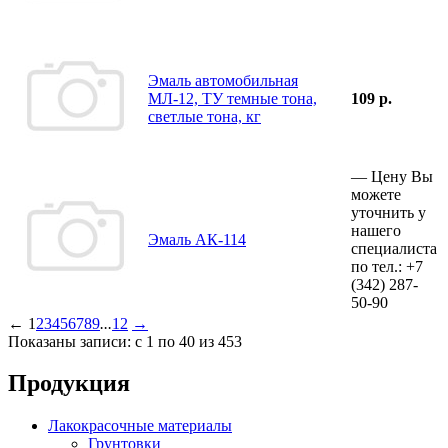
Эмаль автомобильная
МЛ-12, ТУ темные тона,
109 р.
светлые тона, кг
—
Цену Вы
можете
уточнить у
нашего
Эмаль АК-114
специалиста
по тел.:
+7
(342)
287-
50-90
←
1
2
3
4
5
6
7
8
9
...
12
→
Показаны записи: с 1 по 40 из 453
Продукция
Лакокрасочные материалы
Грунтовки