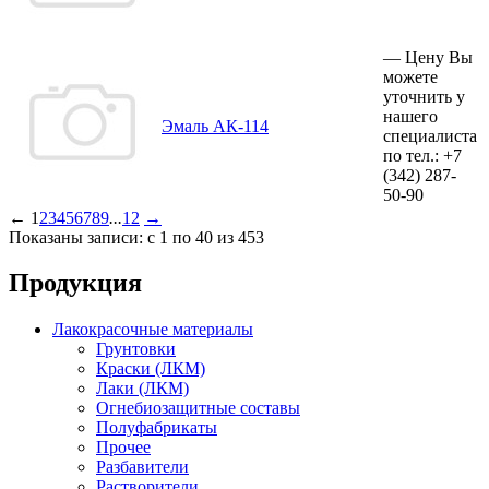
—
Цену Вы
можете
уточнить у
нашего
Эмаль АК-114
специалиста
по тел.:
+7
(342)
287-
50-90
←
1
2
3
4
5
6
7
8
9
...
12
→
Показаны записи: с 1 по 40 из 453
Продукция
Лакокрасочные материалы
Грунтовки
Краски (ЛКМ)
Лаки (ЛКМ)
Огнебиозащитные составы
Полуфабрикаты
Прочее
Разбавители
Растворители