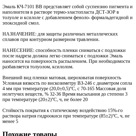
Эмаль КЧ-7101 ВВ представляет собой суспензию пигмента и
наполнителя в растворе термо-эластопласта ДСТ-ЗОР в
толуоле и ксилоле с добавлением феноло- формальдегидной и
эпоксидной смол.
НАЗНАЧЕНИЕ: для защиты различных металлических
сплавов при контурном размерном травлении.
НАНЕСЕНИЕ: cпособность пленки сниматься с подложки
после надреза должна легко сниматься с подложки Эмаль
наносится на поверхность распылением. При необходимости
разбавляется толуолом, ксилолом.
Внешний вид пленки матовая, шероховатая поверхность
Условная вязкость по вискозиметру ВЗ-246 с диаметром сопла
4 мм при температуре (20,0±0,5)°С, с 70-165 Массовая доля
нелетучих веществ, % 32-36 Время высыхания до степени 3
при температуре (20±2)°С, ч, не более 20
Стойкость покрытия к статическому воздействию 15%-го
раствора натрия гидроокиси при температуре (85±2)°С, ч, не
менее 5
Похожие товары