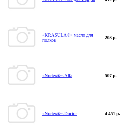
«KRASULA®» масло для
208 р.
полков
«Nortex®»-Alfa
507 р.
«Nortex®»-Doctor
4 451 р.