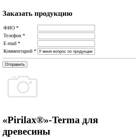
Заказать продукцию
ФИО
*
Телефон
*
E-mail
*
Комментарий
*
Отправить
«Pirilax®»-Terma для
древесины