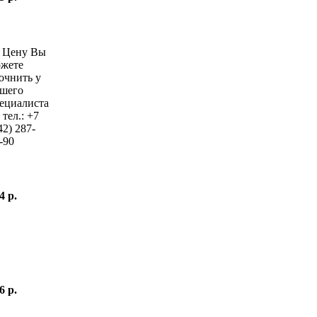
—
Цену Вы
жете
очнить у
шего
ециалиста
 тел.:
+7
42)
287-
-90
4 р.
6 р.