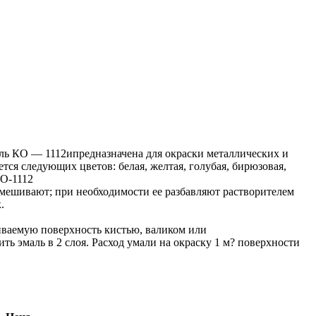
ль КО — 1112ипредназначена для окраски метал­лических и
ся следующих цветов: белая, желтая, голубая, бирюзовая,
КО-1112
ешивают; при не­обходимости ее разбавляют растворителем
.
вае­мую поверхность кистью, валиком или
ть эмаль в 2 слоя. Расход умали на окраску 1 м? поверхности