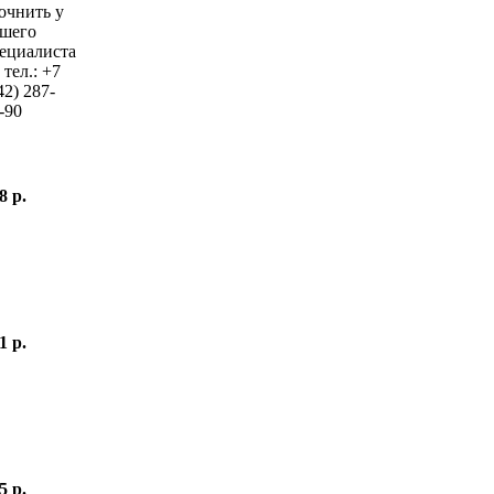
очнить у
шего
ециалиста
 тел.:
+7
42)
287-
-90
8 р.
1 р.
5 р.