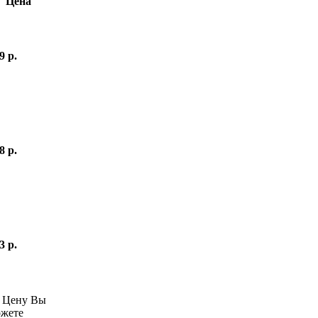
Цена
9 р.
8 р.
3 р.
—
Цену Вы
жете