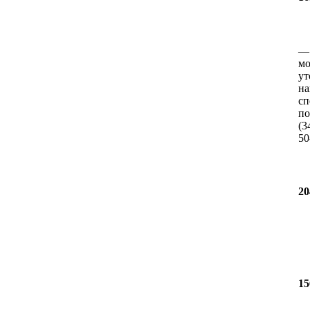
мо
ут
на
сп
по
(3
50
20
15