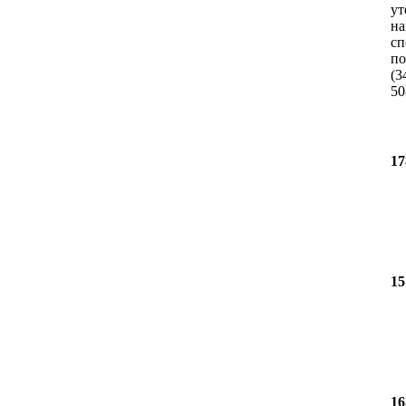
ут
на
сп
по
(3
50
17
15
16