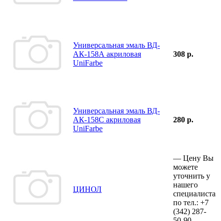
Универсальная эмаль ВД-
АК-158А акриловая
308 р.
UniFarbe
Универсальная эмаль ВД-
АК-158С акриловая
280 р.
UniFarbe
—
Цену Вы
можете
уточнить у
нашего
ЦИНОЛ
специалиста
по тел.:
+7
(342)
287-
50-90