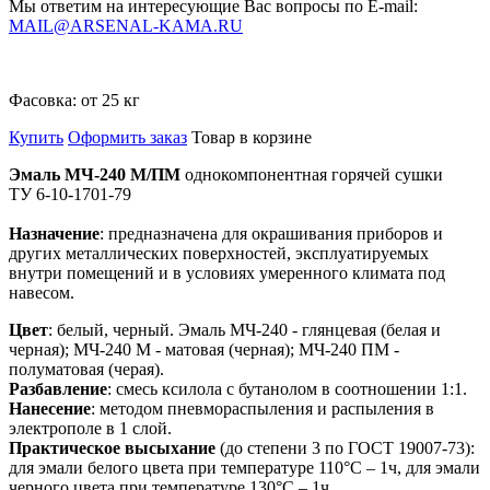
Мы ответим на интересующие Вас вопросы по E-mail:
MAIL@ARSENAL-KAMA.RU
Фасовка:
от 25 кг
Купить
Оформить заказ
Товар в корзине
Эмаль МЧ-240 М/ПМ
однокомпонентная горячей сушки
ТУ 6-10-1701-79
Назначение
: предназначена для окрашивания приборов и
других металлических поверхностей, эксплуатируемых
внутри помещений и в условиях умеренного климата под
навесом.
Цвет
: белый, черный. Эмаль МЧ-240 - глянцевая (белая и
черная); МЧ-240 М - матовая (черная); МЧ-240 ПМ -
полуматовая (черая).
Разбавление
: смесь ксилола с бутанолом в соотношении 1:1.
Нанесение
: методом пневмораспыления и распыления в
электрополе в 1 слой.
Практическое высыхание
(до степени 3 по ГОСТ 19007-73):
для эмали белого цвета при температуре 110°С – 1ч, для эмали
черного цвета при температуре 130°С – 1ч.