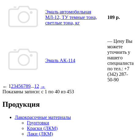
Эмаль автомобильная
МЛ-12, ТУ темные тона,
109 р.
светлые тона, кг
—
Цену Вы
можете
уточнить у
нашего
Эмаль АК-114
специалиста
по тел.:
+7
(342)
287-
50-90
←
1
2
3
4
5
6
7
8
9
...
12
→
Показаны записи: с 1 по 40 из 453
Продукция
Лакокрасочные материалы
Грунтовки
Краски (ЛКМ)
Лаки (ЛКМ)