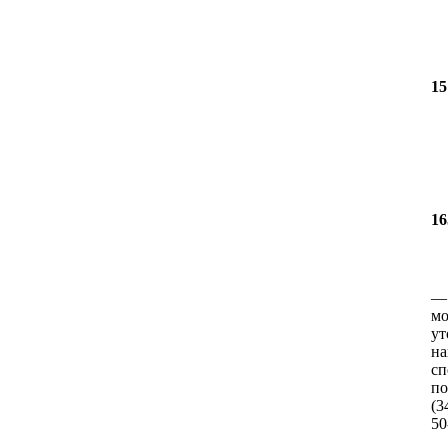
15
16
мо
ут
на
сп
по
(3
50