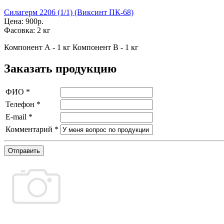
Силагерм 2206 (1/1) (Виксинт ПК-68)
Цена:
900р.
Фасовка:
2 кг
Компонент А - 1 кг Компонент В - 1 кг
Заказать продукцию
ФИО
*
Телефон
*
E-mail
*
Комментарий
*
Отправить