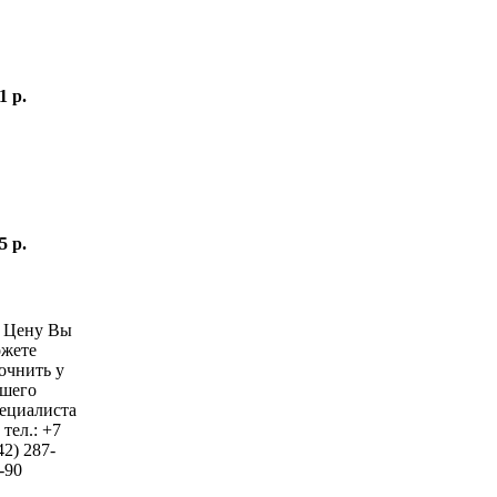
1 р.
5 р.
—
Цену Вы
жете
очнить у
шего
ециалиста
 тел.:
+7
42)
287-
-90