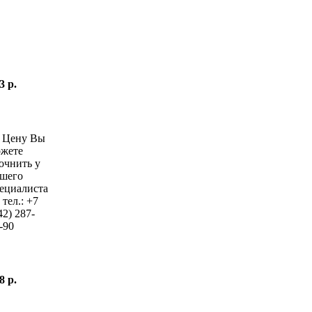
3 р.
—
Цену Вы
жете
очнить у
шего
ециалиста
 тел.:
+7
42)
287-
-90
8 р.