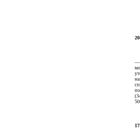
20
мо
ут
на
сп
по
(3
50
17