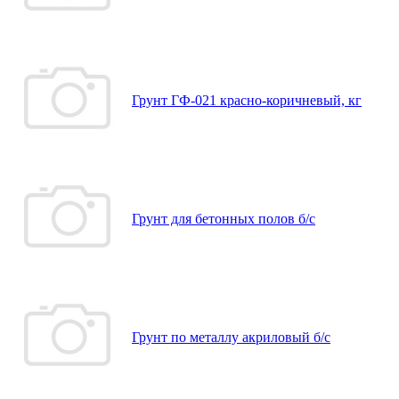
Грунт ГФ-021 красно-коричневый, кг
Грунт для бетонных полов б/с
Грунт по металлу акриловый б/с