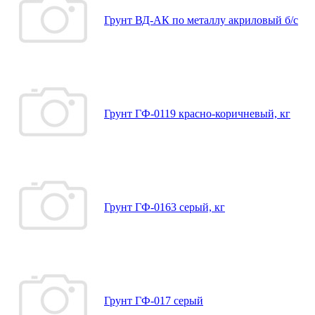
Грунт ВД-АК по металлу акриловый б/с
Грунт ГФ-0119 красно-коричневый, кг
Грунт ГФ-0163 серый, кг
Грунт ГФ-017 серый