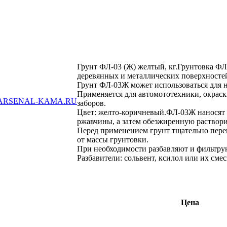
Грунт ФЛ-03 (Ж) желтый, кг.Грунтовка ФЛ
деревянных и металлических поверхносте
Грунт ФЛ-03Ж может использоваться для 
Применяется для автомототехники, окраск
ARSENAL-KAMA.RU
заборов.
Цвет: желто-коричневый.ФЛ-03Ж наносят 
ржавчины, а затем обезжиренную раствори
Перед применением грунт тщательно пере
от массы грунтовки.
При необходимости разбавляют и фильтрую
Разбавители: сольвент, ксилол или их смес
Цена