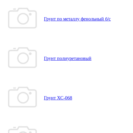
Грунт по металлу фенольный б/с
Грунт полиуретановый
Грунт ХС-068