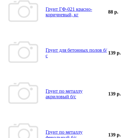
Грунт ГФ-021 красно-
88 р.
коричневый, кг
Грунт для бетонных полов б/
139 р.
с
Грунт по металлу
139 р.
акриловый б/с
Грунт по металлу
139 р.
фенольный б/с