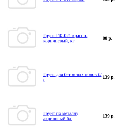
Грунт ГФ-021 красно-
88 р.
коричневый, кг
Грунт для бетонных полов б/
139 р.
с
Грунт по металлу
139 р.
акриловый б/с