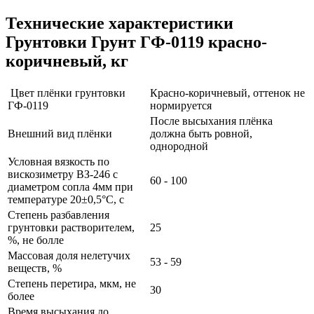
Технические характеристики
Грунтовки Грунт ГФ-0119 красно-
коричневый, кг
Цвет плёнки грунтовки
Красно-коричневый, оттенок не
ГФ-0119
нормируется
После высыхания плёнка
Внешний вид плёнки
должна быть ровной,
однородной
Условная вязкость по
вискозиметру ВЗ-246 с
60 - 100
диаметром сопла 4мм при
температуре 20±0,5°С, с
Степень разбавления
грунтовки растворителем,
25
%, не болле
Массовая доля нелетучих
53 - 59
веществ, %
Степень перетира, мкм, не
30
более
Время высыхания до