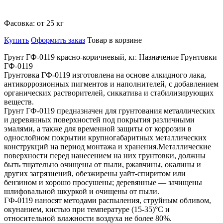
Фасовка:
от 25 кг
Купить
Оформить заказ
Товар в корзине
Грунт ГФ-0119 красно-коричневый, кг. Назначение Грунтовки
ГФ-0119
Грунтовка ГФ-0119 изготовлена на основе алкидного лака,
антикоррозионных пигментов и наполнителей, с добавлением
органических растворителей, сиккатива и стабилизирующих
веществ.
Грунт ГФ-0119 предназначен для грунтования металлических
и деревянных поверхностей под покрытия различными
эмалями, а также для временной защиты от коррозии в
однослойном покрытии крупногабаритных металлических
конструкций на период монтажа и хранения.Металлические
поверхности перед нанесением на них грунтовки, должны
быть тщательно очищены от пыли, ржавчины, окалины и
других загрязнений, обезжирены уайт-спиритом или
бензином и хорошо просушены; деревянные — зачищены
шлифовальной шкуркой и очищены от пыли.
ГФ-0119 наносят методами распыления, струйным обливом,
окунанием, кистью при температуре (15-35)°С и
относительной влажности воздуха не более 80%.