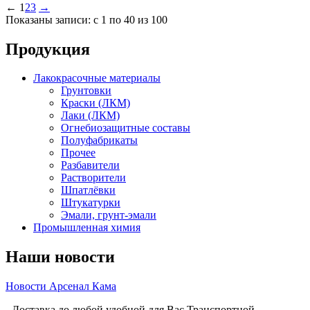
←
1
2
3
→
Показаны записи: с 1 по 40 из 100
Продукция
Лакокрасочные материалы
Грунтовки
Краски (ЛКМ)
Лаки (ЛКМ)
Огнебиозащитные составы
Полуфабрикаты
Прочее
Разбавители
Растворители
Шпатлёвки
Штукатурки
Эмали, грунт-эмали
Промышленная химия
Наши новости
Новости Арсенал Кама
- Доставка до любой удобной для Вас Транспортной