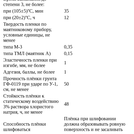
степени 3, не более:
при (105±5)°С, мин
35
при (20±2)°С, ч
12
Твердость пленки по
маятниковому прибору,
условные единицы, не
менее
типа М-3
0,35
типа ТМЛ (маятник А)
0,15
Эластичность пленки при
1
изгибе, мм, не более
Адгезия, баллы, не более
1
Прочность плёнки грунта
ГФ-0119 при ударе по У-1,
50
см, не менее
Стойкость плёнки к
статическому воздействию
48
3% раствора хлористого
натрия, ч, не менее
Плёнка при шлифовании
Способность плёнки
должна образовывать ровную
шлифоваться
поверхность и не засаливать