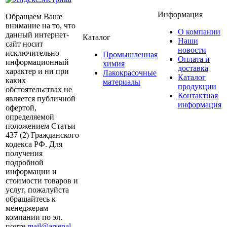
Информация
Обращаем Ваше
внимание на то, что
О компании
данный интернет-
Каталог
Наши
сайт носит
новости
исключительно
Промышленная
Оплата и
информационный
химия
доставка
характер и ни при
Лакокрасочные
Каталог
каких
материалы
продукции
обстоятельствах не
Контактная
является публичной
информация
офертой,
определяемой
положением Статьи
437 (2) Гражданского
кодекса РФ. Для
получения
подробной
информации и
стоимости товаров и
услуг, пожалуйста
обращайтесь к
менеджерам
компании по эл.
почте
mail@arsenal-