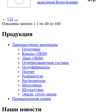
акриловая Beton-kontakt
←
1
2
3
→
Показаны записи: с 1 по 40 из 100
Продукция
Лакокрасочные материалы
Грунтовки
Краски (ЛКМ)
Лаки (ЛКМ)
Огнебиозащитные составы
Полуфабрикаты
Прочее
Разбавители
Растворители
Шпатлёвки
Штукатурки
Эмали, грунт-эмали
Промышленная химия
Наши новости