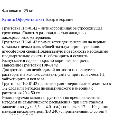
Фасовка:
от 25 кг
Купить
Оформить заказ
Товар в корзине
Грунтовка ПФ-0142 – антикоррозийная быстросохнущая
грунтовка. Является разновидностью алкидных
лакокрасочных материалов.
Грунтовка ПФ-0142 применяется для нанесения на черные
металлы с целью дальнейшей эксплуатации в условиях
атмосферной среды.Покрываемую поверхность необходимо
предварительно очистить обезжирить и осушить.
Выпускается серого и красно-коричневого цвета.
Нанесение Грунтовки ПФ-0142
Для достижения необходимой вязкости используется
растворитель ксилол, сольвент, уайт-спирит или смесь 1:1
уайт-спирита и ксилола.
Грунтовка ПФ-0142 наносится равномерно валиком/кистью в
1-2 слоя или методом пневматического нанесения с
расстояния 20 – 50 см.
Рекомендуемая вязкость грунтовки во время нанесения
методом пневматического распыления (при нагнетаемом
давлении воздуха 3,5 — 4,0 атм.) составляет 17 — 19 единиц,
измеряя вискозиметром (ВЗ-246) c примененным O сопла 4