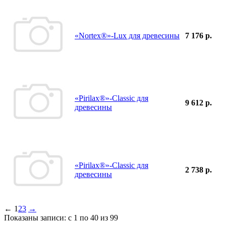
«Nortex®»-Lux для древесины
7 176 р.
«Pirilax®»-Classic для
9 612 р.
древесины
«Pirilax®»-Classic для
2 738 р.
древесины
←
1
2
3
→
Показаны записи: с 1 по 40 из 99