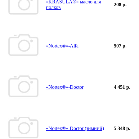
«KRASULA®» масло для
208 р.
полков
«Nortex®»-Alfa
507 р.
«Nortex®»-Doctor
4 451 р.
«Nortex®»-Doctor (зимний)
5 348 р.